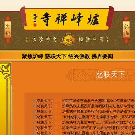
聚焦炉峰
慈联天下
绍兴佛教
佛界要闻
慈联天下
[
慈联天下
]
[组图]
绍兴市炉峰慈善联合会志愿团2025年度总结
[
慈联天下
]
[组图]
炉峰慈联志愿团开展清明祭扫与红色研学活动
[
慈联天下
]
[组图]
炉峰慈联志愿团举行 “七载同行·净美炉峰”环
[
慈联天下
]
[组图]
“炉峰慈联志愿团”3月志愿服务专辑（第6847期
[
慈联天下
]
[组图]
炉峰慈联志愿团举办“三八”国际劳动妇女节活
[
慈联天下
]
[组图]
墨香传福 共庆元宵 第九届“炉峰慈联·元宵得
[
慈联天下
]
[组图]
“炉峰慈联志愿团”2月志愿服务专辑（第6772期