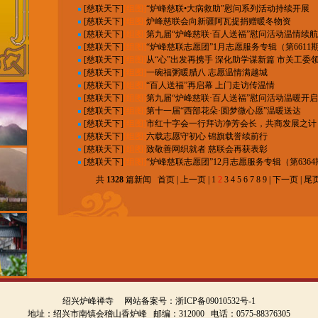
[
慈联天下
]
[组图]
“炉峰慈联•大病救助”慰问系列活动持续开展
[
慈联天下
]
[组图]
炉峰慈联会向新疆阿瓦提捐赠暖冬物资
[
慈联天下
]
[组图]
第九届“炉峰慈联·百人送福”慰问活动温情续航
[
慈联天下
]
[组图]
“炉峰慈联志愿团”1月志愿服务专辑（第6611期
[
慈联天下
]
[组图]
从“心”出发再携手 深化助学谋新篇 市关工委
[
慈联天下
]
[组图]
一碗福粥暖腊八 志愿温情满越城
[
慈联天下
]
[组图]
“百人送福”再启幕 上门走访传温情
[
慈联天下
]
[组图]
第九届“炉峰慈联·百人送福”慰问活动温暖开启
[
慈联天下
]
[组图]
第十一届“西部花朵·圆梦微心愿”温暖送达
[
慈联天下
]
[组图]
市红十字会一行拜访净芳会长，共商发展之计
[
慈联天下
]
[组图]
六载志愿守初心 锦旗载誉续前行
[
慈联天下
]
[组图]
致敬善网织就者 慈联会再获表彰
[
慈联天下
]
[组图]
“炉峰慈联志愿团”12月志愿服务专辑（第6364
共
1328
篇新闻
首页
|
上一页
|
1
2
3
4
5
6
7
8
9
|
下一页
|
尾
绍兴炉峰禅寺 网站备案号：
浙ICP备09010532号-1
地址：绍兴市南镇会稽山香炉峰 邮编：312000 电话：0575-88376305