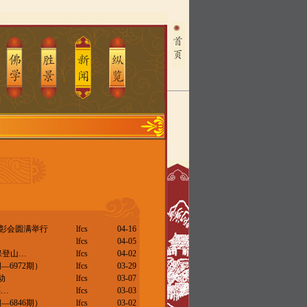
表彰会圆满举行
lfcs
04-16
lfcs
04-05
保登山…
lfcs
04-02
—6972期）
lfcs
03-29
动
lfcs
03-07
福…
lfcs
03-03
—6846期）
lfcs
03-02