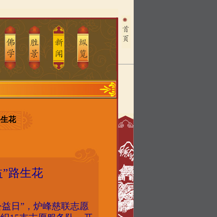
路生花
益”路生花
公益日”，炉峰慈联志愿