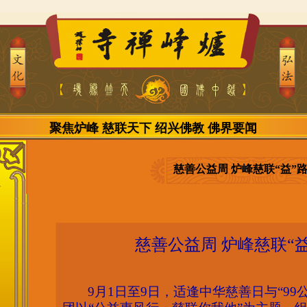
聚焦炉峰
慈联天下
绍兴佛教
佛界要闻
慈善公益周 炉峰慈联“益”
慈善公益周
炉峰慈联
“
9月1日至9日，适逢中华慈善日与“99