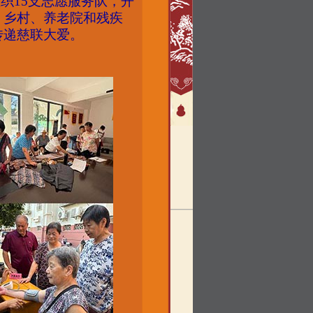
织15支志愿服务队，开
、乡村、养老院和残疾
传递慈联大爱。