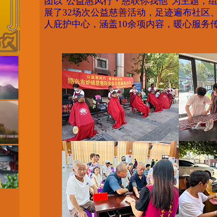
团以“公益惠风行・慈联你我他”为主题，组
展了32场次公益慈善活动，足迹遍布社区
人庇护中心，涵盖10余项内容，暖心服务