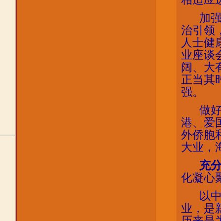
加
治引领
人士健
业座谈
阔、大
正当其
强。
做
港、爱
外侨胞
大业，
充
化凝心
以
业，是
历来是