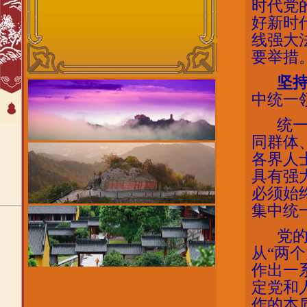
时代党
好新时
线强大
要举措
坚
中统一
统
同群体
各界人
具有强
必须始
集中统
党
从“两
作出一
定党和
作的本