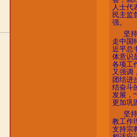
人士代
民主监
强。
坚
走中国
近平总
体意识
各项工
又强调
团结进
结奋斗
发展，
更加巩
坚
教工作
支持宗
相适应