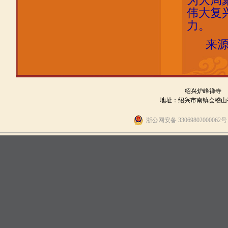
为大局
伟大复
力。
来
绍兴炉峰禅寺
地址：绍兴市南镇会稽山香炉峰
浙公网安备 330698020000