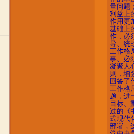
量问题
利益上
作用更
基础上
作，必
导、统
工作格
事、必
凝聚人
则，增
回答了
工作格
题，进
目标、
过的《
式现代
部署，
党中央