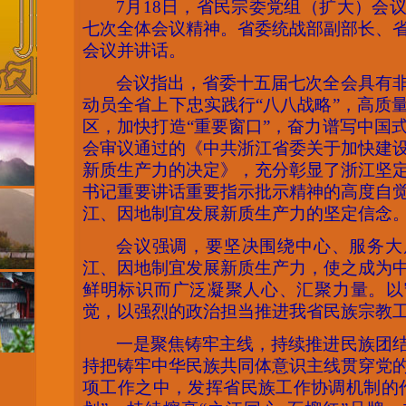
7月18日，省民宗委党组（扩大）会
七次全体会议精神。省委统战部副部长、
会议并讲话。
会议指出，省委十五届七次全会具有
动员全省上下忠实践行
“八八战略”，高质
区，加快打造“重要窗口”，奋力谱写中国
会审议通过的《中共浙江省委关于加快建
新质生产力的决定》，充分彰显了浙江坚
书记重要讲话重要指示批示精神的高度自
江、因地制宜发展新质生产力的坚定信念
会议强调，要坚决围绕中心、服务大
江、因地制宜发展新质生产力，使之成为
鲜明标识而广泛凝聚人心、汇聚力量。以
觉，以强烈的政治担当推进我省民族宗教
一是聚焦铸牢主线，持续推进民族团
持把铸牢中华民族共同体意识主线贯穿党
项工作之中，发挥省民族工作协调机制的