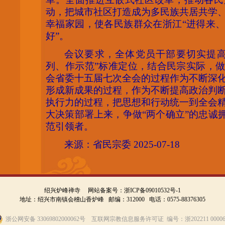
动，把城市社区打造成为多民族共居共学
幸福家园，使各民族群众在浙江
“进得来
好”。
会议要求，全体党员干部要切实提
列、作示范”标准定位，结合民宗实际，
会省委十五届七次全会的过程作为不断深
形成新成果的过程，作为不断提高政治判
执行力的过程，把思想和行动统一到全会
大决策部署上来，争做“两个确立”的忠诚拥
范引领者。
来源：省民宗委
2025-07-18
绍兴炉峰禅寺 网站备案号：
浙ICP备09010532号-1
地址：绍兴市南镇会稽山香炉峰 邮编：312000 电话：0575-88376305
浙公网安备 33069802000062号 互联网宗教信息服务许可证 编号：浙202211 00006