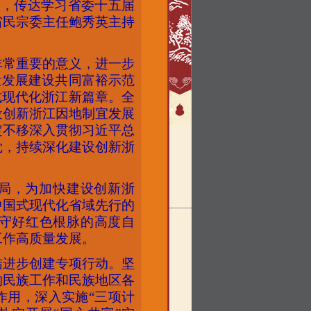
议，传达学习省委十五届
省民宗委主任鲍秀英主持
非常重要的意义，进一步
量发展建设共同富裕示范
式现代化浙江新篇章。全
设创新浙江因地制宜发展
定不移深入贯彻习近平总
觉，持续深化建设创新浙
。
局，为加快建设创新浙
中国式现代化省域先行的
守好红色根脉的高度自
工作高质量发展。
结进步创建专项行动。坚
的民族工作和民族地区各
作用，深入实施
“三项计