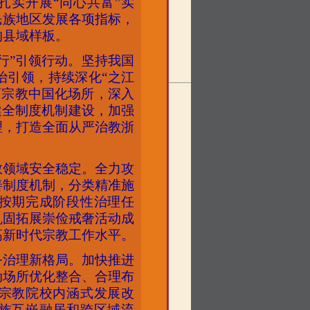
扎实开展“同心共富”实
民族地区发展各项指标，
的县域样板。
行”引领行动。坚持我国
治引领，持续深化“之江
育宗教中国化场所，深入
健全制度机制建设，加强
理，打造全面从严治教浙
教领域安全稳定。全力攻
善制度机制，分类精准施
按期完成阶段性治理任
巩固拓展崇俭戒奢活动成
高新时代宗教工作水平。
务治理新格局。加快推进
动场所优化整合、合理布
宗教院校内涵式发展改
族互嵌融居和跨区域流