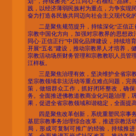
划”，持续擦亮“之江同心·石榴红”品牌。
践，以经济薄弱民族村为重点，力争实现
奋力打造各民族共同迈向社会主义现代化
二是聚焦规范提升，持续深化
“正信正
宗教中国化方向，加强对宗教界的思想政
同心·正信正行”中国化品牌建设，持续培
开展“五名”建设，推动宗教界人才培养，
宗教活动场所财务管理和宗教教职人员管
江样板。
三是聚焦治理有效，坚决维护全省宗
坚宗教领域非法活动等重点难点问题，完
策，做细群众工作，抓好闭环整改，确保
务。全面推进佛教道教商业化问题治理，
果，促进全省宗教领域和谐稳定，全面提
四是聚焦改革创新，系统重塑民宗事
基层宗教事务治理综合改革，推进宗教活
局，形成可复制可推广的经验，持续推进
革。全面推进互嵌式社区改革，推动各民