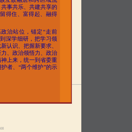
、共事共乐、共建共享的
、留得住、富得起、融得
高政治站位，锚定
“走前
做到深学细研，把学习领
化新认识、把握新要求、
断力、政治领悟力、政治
精神上来，统一到省委重
护者、“两个维护”的示
08