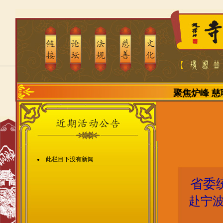
聚焦炉峰
慈
此栏目下没有新闻
省委
赴宁