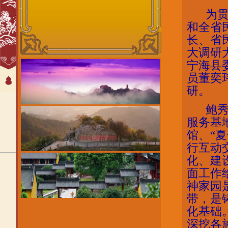
为贯
和全省
长、省
大调研
宁海县
员董奕
研。
鲍
服务基
馆、“
行互动
化、建
面工作
神家园
带，是
化基础
深挖各