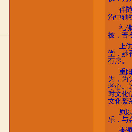
伴
沿中轴
礼
被，普
上
堂，妙
有序。
重
为，为
孝心。
对文化
文化繁
愿
乐，与
来源