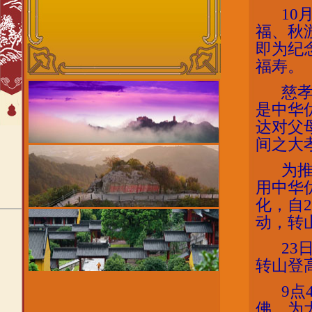
10
福、秋
即为纪
福寿。
慈
是中华
达对父
间之大
为
用中华
化，自
动，转
23
转山登
9
点
佛，为