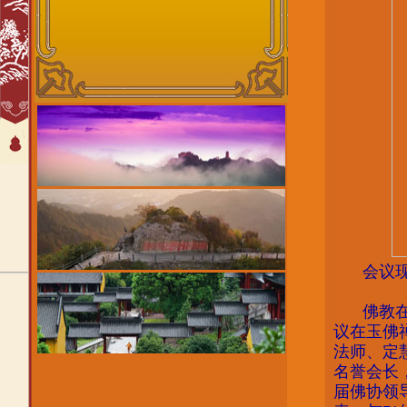
会议
佛教
议在玉佛
法师、定
名誉会长
届佛协领