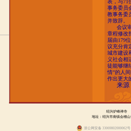
表，与
71
事务委员
教事务委
并致辞。
会议
章程修改
届由
179
位
议充分肯
城市建设
义社会相
徒能够继
情
”
的人间
作出更大
来源
绍兴炉峰禅寺
地址：绍兴市南镇会稽山香炉峰
浙公网安备 330698020000