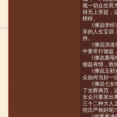
视一切众生而
得无上菩提，
榜样。
《佛说孛经
非的人生宝训
持。
《佛说演道
中要常行饶益
《佛说鹿母
饶益有情，救
《佛说玉耶
众如何当好一
《佛说七女
了光辉典范，
女众只要发出
三十二种大人
些庄严相好呢
?
《优婆夷净