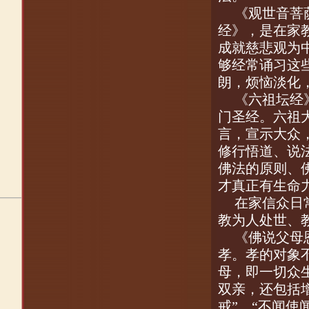
《观世音菩
经》，是在家
成就慈悲观为
够经常诵习这
朗，烦恼淡化
《六祖坛经
门圣经。六祖
言，宣示大众
修行悟道、说
佛法的原则、
才真正有生命
在家信众日
教为人处世、
《佛说父母
孝。孝的对象
母，即一切众
双亲，还包括
戒”、“不闻