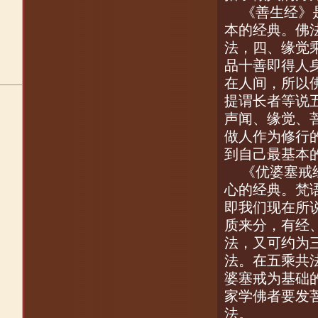
《善生经》
本的经典。佛
法，四、缘觉
品十善即得人
在人间，所以
提谓长者等说
声闻、缘觉、
做人作为修行
到自己最基本
《优婆塞戒
心的经典。梵
即我们现在所
质来分，有经
法，又可约为
法。在五乘共
婆塞戒为基础
家学佛者要发
法。