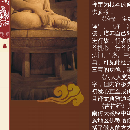
禅定为根本的
供参考：
《随念三宝
译出。《序言
德，培养自己
进行故，行者
菩提心、行菩
法门。”序言
典。可见此经
三宝的功德，
《八大人觉
字，但内容极
初发心直至成
且译文典雅通
《吉祥经》
南传大藏经中
族地区佛教僧
括了做人的方