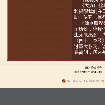
《大方广佛
和提醒我们在
助；依它去修
《佛垂般涅
子所说，谆谆
生无限感念，
《四十二章经
过重大影响。
易简明，历来
绍兴炉峰禅寺
地址：绍兴市南镇会稽山香炉峰
浙公网安备 330698020000